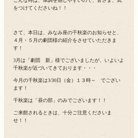
こんな時は、体調を崩しやすいので、皆さま、気
をつけてくださいね！！
よくある質問
お問い合わせ
新着情報
さて、本日は、みなみ座の千秋楽のお知らせと、
４月・５月の劇団様の紹介をさせていただきま
キャンセル/プライバシーポリシー
す！
3月は「劇団 新」様でございましたが、いよいよ
LANGUAGE
千秋楽が近づいてきております・・・
English
今月の千秋楽は3/30日（金）１３時～ でござい
ます！
千秋楽は「昼の部」のみでございます！！
ご来館されるときは、十分ご注意くださいま
せ！！