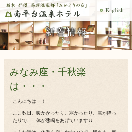
MENU
空室検索
閉
温泉
料理
じ
客室
館内施設
る
慶事・法事
日帰り温泉
宿泊プラン一覧
空室カレンダー
交通アクセス
観光案内
みなみ座・千秋楽
ご予約内容確認・変更
当館の過ごし方
トップページ
は・・・
公式サイトからのご予約は5％OFF
こんにちはー！
ここ数日、暖かかったり、寒かったり、雪が降っ
宿泊プラン・ご予約
たりで、 体が悲鳴をあげています↓↓