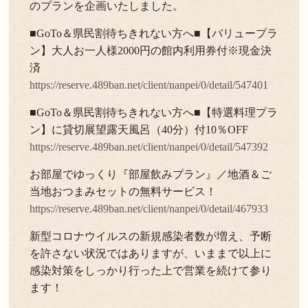
のプランを企画いたしました。
■GoTo＆県民割待ちきれない方へ■【バリュープラ
ン】大人お一人様2000円の館内利用券付※現金決
済
https://reserve.489ban.net/client/nanpei/0/detail/547401
■GoTo＆県民割待ちきれない方へ■【特選料理プラ
ン】に貸切展望露天風呂（40分）付10％OFF
https://reserve.489ban.net/client/nanpei/0/detail/547392
お部屋でゆっくり『部屋飲みプラン』／地酒＆ご
当地おつまみセットの無料サービス！
https://reserve.489ban.net/client/nanpei/0/detail/467933
新型コロナウイルスの新規感染者数が増え、予断
を許さない状況ではありますが、いままで以上に
感染対策をしっかり行った上で営業を続けて参り
ます！