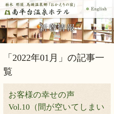
MENU
空室検索
閉
温泉
料理
じ
客室
館内施設
る
慶事・法事
日帰り温泉
宿泊プラン一覧
空室カレンダー
「2022年01月」の記事一
交通アクセス
観光案内
ご予約内容確認・変更
覧
当館の過ごし方
トップページ
公式サイトからのご予約は5％OFF
お客様の幸せの声
宿泊プラン・ご予約
Vol.10（間が空いてしまい