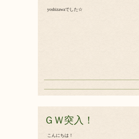
yoshizawaでした☆
ＧＷ突入！
こんにちは！