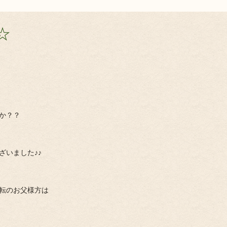
☆
か？？
ざいました♪♪
転のお父様方は