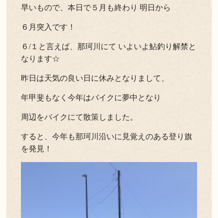
早いもので、本日で５月も終わり 明日から
よくある質問
お問い合わせ
６月突入です！
新着情報
６/１と言えば、那珂川にて いよいよ鮎釣り解禁と
なります☆
キャンセル/プライバシーポリシー
昨日は天気の良い日に休みとなりまして、
年甲斐もなく今年はバイクに夢中となり
LANGUAGE
周辺をバイクにて散策しました。
English
すると、今年も那珂川沿いに見覚えのある登り旗
を発見！