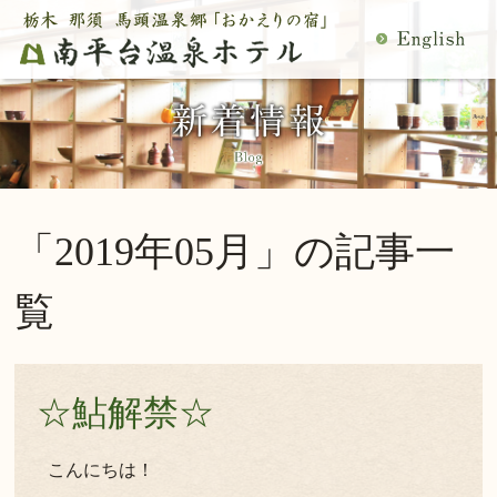
MENU
空室検索
閉
温泉
料理
じ
客室
館内施設
る
慶事・法事
日帰り温泉
宿泊プラン一覧
空室カレンダー
「2019年05月」の記事一
交通アクセス
観光案内
ご予約内容確認・変更
覧
当館の過ごし方
トップページ
公式サイトからのご予約は5％OFF
☆鮎解禁☆
宿泊プラン・ご予約
こんにちは！