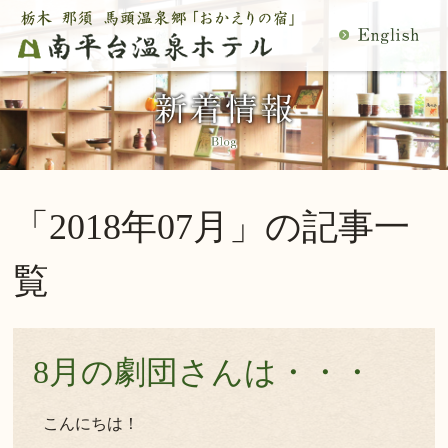
MENU
空室検索
閉
温泉
料理
じ
客室
館内施設
る
慶事・法事
日帰り温泉
宿泊プラン一覧
空室カレンダー
「2018年07月」の記事一
交通アクセス
観光案内
ご予約内容確認・変更
覧
当館の過ごし方
トップページ
公式サイトからのご予約は5％OFF
8月の劇団さんは・・・
宿泊プラン・ご予約
こんにちは！