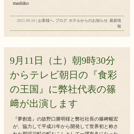
mashiko
2021.09.10 |
お客様へ
.
ブログ
.
ホテルからのお知らせ
.
最新情
報
9月11日（土）朝9時30分
からテレビ朝日の『食彩
の王国』に弊社代表の篠
﨑が出演します
『夢創造』の故野口勝明様と弊社社長の篠﨑暢宏
が、協力して平成21年から開発して世界初と称さ
れた那珂川町の町おこしとして一躍有名になった