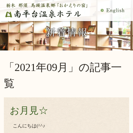
MENU
空室検索
閉
温泉
料理
じ
客室
館内施設
る
慶事・法事
日帰り温泉
宿泊プラン一覧
空室カレンダー
「2021年09月」の記事一
交通アクセス
観光案内
ご予約内容確認・変更
覧
当館の過ごし方
トップページ
公式サイトからのご予約は5％OFF
お月見☆
宿泊プラン・ご予約
こんにちは(^^♪