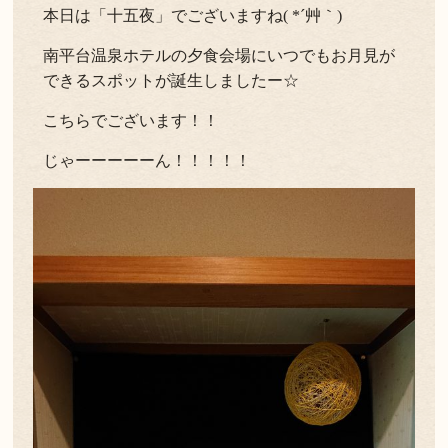
本日は「十五夜」でございますね( *´艸｀)
よくある質問
お問い合わせ
南平台温泉ホテルの夕食会場にいつでもお月見が
できるスポットが誕生しましたー☆
新着情報
こちらでございます！！
キャンセル/プライバシーポリシー
じゃーーーーーん！！！！！
LANGUAGE
English