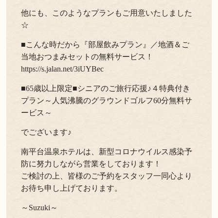
他にも、このようなプランもご用意いたしました
☆
■こんな時だから『部屋飲みプラン』／地酒＆ご
当地おつまみセットの無料サービス！
https://s.jalan.net/3iUYBec
■65歳以上限定■シニアのご旅行応援♪４特典付き
プラン～人気沸騰のグラウンドゴルフ60分無料サ
ービス～
でございます♪
南平台温泉ホテルは、新型コロナウイルス感染予
防に努力しながら営業をしております！
ご検討の上、皆様のご予約をスタッフ一同心より
お待ち申し上げております。
～Suzuki～