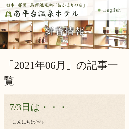
MENU
空室検索
閉
温泉
料理
じ
客室
館内施設
る
慶事・法事
日帰り温泉
宿泊プラン一覧
空室カレンダー
「2021年06月」の記事一
交通アクセス
観光案内
ご予約内容確認・変更
覧
当館の過ごし方
トップページ
公式サイトからのご予約は5％OFF
7/3日は・・・
宿泊プラン・ご予約
こんにちは(^^♪