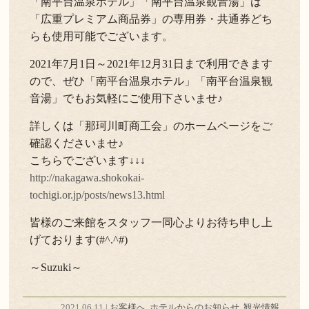
「南平台温泉ホテル」「南平台温泉観音湯」は
「広重プレミアム商品券」の専用券・共通券どち
らも使用可能でございます。
2021年7月1日～2021年12月31日まで利用できます
ので、ぜひ「南平台温泉ホテル」「南平台温泉観
音湯」でもお気軽にご使用下さいませ♪
詳しくは「那珂川町商工会」のホームページをご
確認くださいませ♪
こちらでございます↓↓↓
http://nakagawa.shokokai-
tochigi.or.jp/posts/news13.html
皆様のご来館をスタッフ一同心よりお待ち申し上
げております(#^.^#)
～Suzuki～
2021.06.11 |
お客様へ
.
ホテルからのお知らせ
.
観光情報