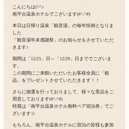
こんにちは(^^♪
よくある質問
お問い合わせ
南平台温泉ホテルでございます(#^.^#)
新着情報
本日は日帰り温泉「観音湯」の毎年恒例となりま
した
キャンセル/プライバシーポリシー
「観音湯年末感謝祭」のお知らせをさせていただ
きます♪
LANGUAGE
期間は「12/25」日～「12/29」日まででございま
す。
English
この期間にご来館いただいたお客様全員に「粗
品」をプレゼントさせていただきます！！
さらに抽選を行っておりまして、様々な景品をご
用意しております(#^.^#)
特賞は「南平台温泉ホテル無料ペア宿泊券」でご
ざいます☆
もちろん、南平台温泉ホテルに宿泊の皆様も参加