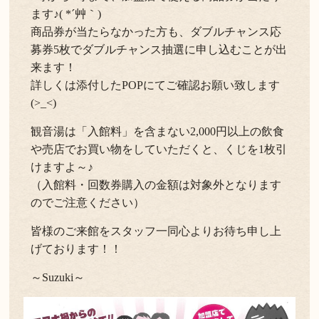
ます♪( *´艸｀)
商品券が当たらなかった方も、ダブルチャンス応
募券5枚でダブルチャンス抽選に申し込むことが出
来ます！
詳しくは添付したPOPにてご確認お願い致します
(>_<)
観音湯は「入館料」を含まない2,000円以上の飲食
や売店でお買い物をしていただくと、くじを1枚引
けますよ～♪
（入館料・回数券購入の金額は対象外となります
のでご注意ください）
皆様のご来館をスタッフ一同心よりお待ち申し上
げております！！
～Suzuki～