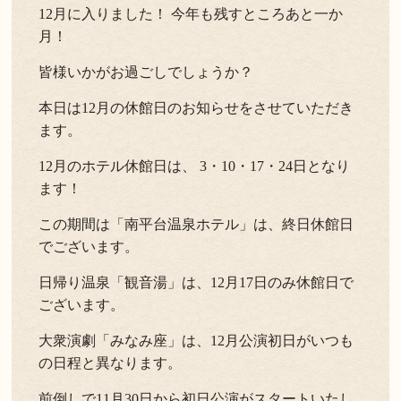
12月に入りました！ 今年も残すところあと一か
よくある質問
お問い合わせ
月！
皆様いかがお過ごしでしょうか？
新着情報
本日は12月の休館日のお知らせをさせていただき
キャンセル/プライバシーポリシー
ます。
12月のホテル休館日は、 3・10・17・24日となり
LANGUAGE
ます！
この期間は「南平台温泉ホテル」は、終日休館日
English
でございます。
日帰り温泉「観音湯」は、12月17日のみ休館日で
ございます。
大衆演劇「みなみ座」は、12月公演初日がいつも
の日程と異なります。
前倒しで11月30日から初日公演がスタートいたし