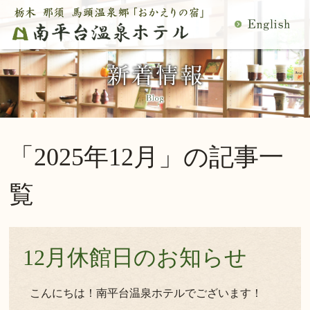
MENU
空室検索
閉
温泉
料理
じ
客室
館内施設
る
慶事・法事
日帰り温泉
宿泊プラン一覧
空室カレンダー
「2025年12月」の記事一
交通アクセス
観光案内
ご予約内容確認・変更
覧
当館の過ごし方
トップページ
公式サイトからのご予約は5％OFF
12月休館日のお知らせ
宿泊プラン・ご予約
こんにちは！南平台温泉ホテルでございます！