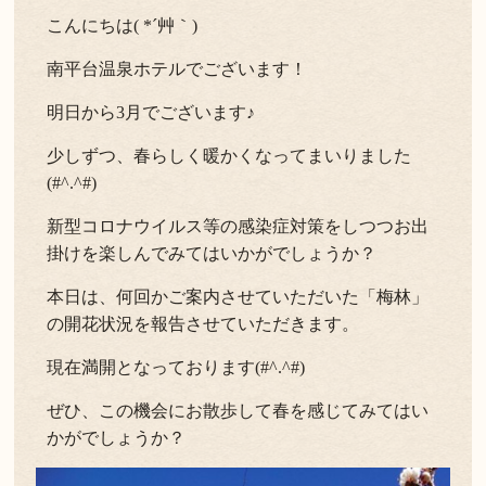
こんにちは( *´艸｀)
よくある質問
お問い合わせ
南平台温泉ホテルでございます！
新着情報
明日から3月でございます♪
キャンセル/プライバシーポリシー
少しずつ、春らしく暖かくなってまいりました
(#^.^#)
LANGUAGE
新型コロナウイルス等の感染症対策をしつつお出
掛けを楽しんでみてはいかがでしょうか？
English
本日は、何回かご案内させていただいた「梅林」
の開花状況を報告させていただきます。
現在満開となっております(#^.^#)
ぜひ、この機会にお散歩して春を感じてみてはい
かがでしょうか？