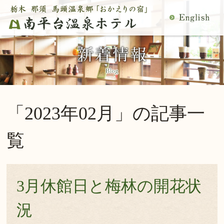
MENU
空室検索
閉
温泉
料理
じ
客室
館内施設
る
慶事・法事
日帰り温泉
宿泊プラン一覧
空室カレンダー
「2023年02月」の記事一
交通アクセス
観光案内
ご予約内容確認・変更
覧
当館の過ごし方
トップページ
公式サイトからのご予約は5％OFF
3月休館日と梅林の開花状
宿泊プラン・ご予約
況