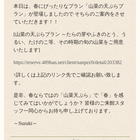
本日は、春にぴったりなプラン「山菜の天ぷらプ
ラン」が登場しましたので そちらのご案内をさせ
ていただきます！！
[山菜の天ぷらプラン ～たらの芽やふきのとう、う
るい、たけのこ等、その時期の旬の山菜をご用意
いたします]
https://reserve.489ban.net/client/nanpei/0/detail/203382
↑詳しくは上記のリンク先でご確認お願い致しま
す。
是非、春ならではの「山菜天ぷら」で「春」を感
じてみてはいかがでしょうか？ 皆様のご来館スタ
ッフ一同心からお待ち申し上げております。
～Suzuki～