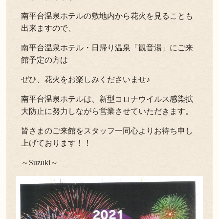
南平台温泉ホテルの敷地内から花火を見ることも
よくある質問
お問い合わせ
出来ますので、
新着情報
南平台温泉ホテル・日帰り温泉「観音湯」にご来
館予定の方は
キャンセル/プライバシーポリシー
ぜひ、花火をお楽しみくださいませ♪
LANGUAGE
南平台温泉ホテルは、新型コロナウイルス感染拡
大防止に努力しながら営業させていただきます。
English
皆さまのご来館をスタッフ一同心よりお待ち申し
上げております！！
～Suzuki～