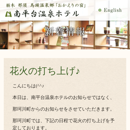
MENU
空室検索
閉
温泉
料理
じ
客室
館内施設
る
慶事・法事
日帰り温泉
宿泊プラン一覧
空室カレンダー
交通アクセス
観光案内
花火の打ち上げ♪
ご予約内容確認・変更
当館の過ごし方
トップページ
こんにちは(^^♪
本日は、南平台温泉ホテルのお知らせではなく、
公式サイトからのご予約は5％OFF
那珂川町からのお知らせをさせていただきます。
宿泊プラン・ご予約
那珂川町では、下記の日程で花火の打ち上げを予
定しております。