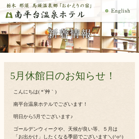
MENU
空室検索
閉
温泉
料理
じ
客室
館内施設
る
慶事・法事
日帰り温泉
宿泊プラン一覧
空室カレンダー
交通アクセス
観光案内
5月休館日のお知らせ！
ご予約内容確認・変更
当館の過ごし方
トップページ
こんにちは( *´艸｀)
南平台温泉ホテルでございます！
公式サイトからのご予約は5％OFF
明日から5月でございます♪
宿泊プラン・ご予約
ゴールデンウィークや、天候が良い等、５月は
「お出かけ」したくなる季節でございます＼(^o^)