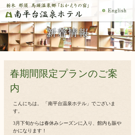
MENU
空室検索
閉
温泉
料理
じ
客室
館内施設
る
慶事・法事
日帰り温泉
宿泊プラン一覧
空室カレンダー
交通アクセス
観光案内
春期間限定プランのご案
ご予約内容確認・変更
当館の過ごし方
トップページ
内
公式サイトからのご予約は5％OFF
こんにちは。 「南平台温泉ホテル」でございま
す。
宿泊プラン・ご予約
3月下旬からは春休みシーズンに入り、館内も賑や
かになります！