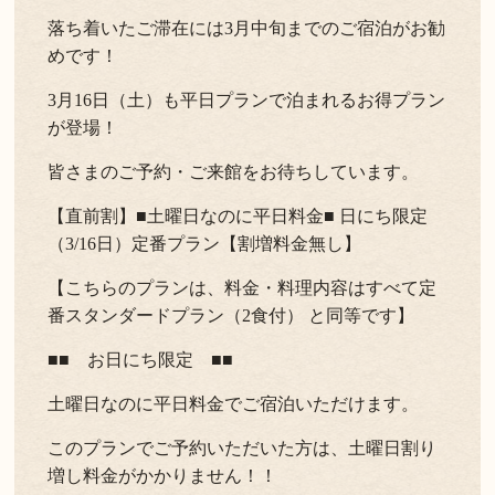
落ち着いたご滞在には3月中旬までのご宿泊がお勧
よくある質問
お問い合わせ
めです！
新着情報
3月16日（土）も平日プランで泊まれるお得プラン
が登場！
キャンセル/プライバシーポリシー
皆さまのご予約・ご来館をお待ちしています。
【直前割】■土曜日なのに平日料金■ 日にち限定
LANGUAGE
（3/16日）定番プラン【割増料金無し】
English
【こちらのプランは、料金・料理内容はすべて定
番スタンダードプラン（2食付） と同等です】
■■ お日にち限定 ■■
土曜日なのに平日料金でご宿泊いただけます。
このプランでご予約いただいた方は、土曜日割り
増し料金がかかりません！！