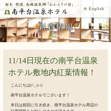
MENU
空室検索
閉
温泉
料理
じ
客室
館内施設
る
慶事・法事
日帰り温泉
宿泊プラン一覧
空室カレンダー
交通アクセス
観光案内
11/14日現在の南平台温泉
ご予約内容確認・変更
当館の過ごし方
トップページ
ホテル敷地内紅葉情報！
公式サイトからのご予約は5％OFF
こんにちは(^_-)-☆
南平台温泉ホテルでございます！
宿泊プラン・ご予約
本日は前回に引き続き、南平台温泉ホテル周辺の