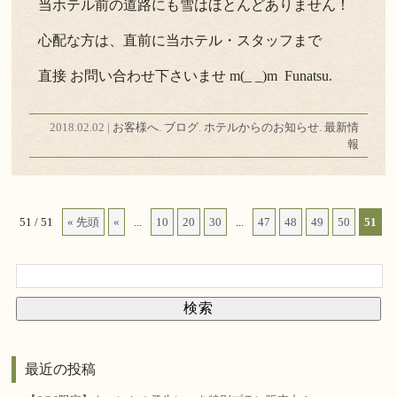
当ホテル前の道路にも雪はほとんどありません！
心配な方は、直前に当ホテル・スタッフまで
直接 お問い合わせ下さいませ m(_ _)m Funatsu.
2018.02.02 |
お客様へ
.
ブログ
.
ホテルからのお知らせ
.
最新情
報
51 / 51
« 先頭
«
...
10
20
30
...
47
48
49
50
51
最近の投稿