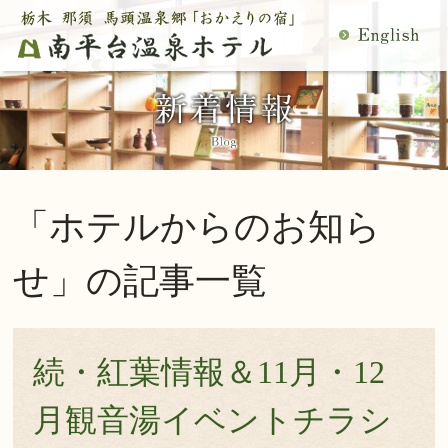
MENU
空室検索
閉
温泉
料理
じ
客室
館内施設
る
慶事・法事
日帰り温泉
宿泊プラン一覧
空室カレンダー
「ホテルからのお知ら
交通アクセス
観光案内
ご予約内容確認・変更
せ」の記事一覧
当館の過ごし方
トップページ
公式サイトからのご予約は5％OFF
続・紅葉情報＆11月・12
宿泊プラン・ご予約
月観音湯イベントチラシ