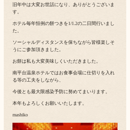
旧年中は大変お世話になり、ありがとうございま
よくある質問
お問い合わせ
す。
ホテル毎年恒例の餅つきを1/1.2の二日間行いまし
新着情報
た。
キャンセル/プライバシーポリシー
ソーシャルディスタンスを保ちながら皆様楽しそ
うにご参加頂きました。
LANGUAGE
お餅は私も大変美味しくいただきました。
南平台温泉ホテルではお食事会場に仕切りを入れ
English
る等の工夫をしながら、
今後とも最大限感染予防に努めてまいります。
本年もよろしくお願いいたします。
mashiko