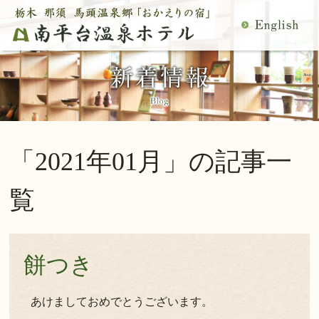
MENU
空室検索
閉
温泉
料理
じ
客室
館内施設
る
慶事・法事
日帰り温泉
宿泊プラン一覧
空室カレンダー
「2021年01月」の記事一
交通アクセス
観光案内
ご予約内容確認・変更
覧
当館の過ごし方
トップページ
公式サイトからのご予約は5％OFF
餅つき
宿泊プラン・ご予約
あけましておめでとうございます。