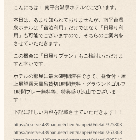
こんにちは！ 南平台温泉ホテルでございます。
よくある質問
お問い合わせ
本日は、あまり知られておりませんが、南平台温
新着情報
泉ホテルは「宿泊利用」だけではなく「日帰り利
用」も可能でございますので、そちらのご案内を
キャンセル/プライバシーポリシー
させていただきます。
この機会に「日帰りプラン」もご検討いただけま
LANGUAGE
すと幸いです。
ホテルの部屋に最大6時間滞在できて、昼食付・屋
English
上展望露天風呂貸切1時間無料・グラウンドゴルフ
1時間プレー無料等、特典盛り沢山でございま
す！！
下記に詳しい内容を記載させていただきます！！
https://reserve.489ban.net/client/nanpei/0/detail/325803
https://reserve.489ban.net/client/nanpei/0/detail/263368