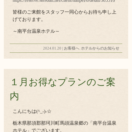
https://reserve.489ban.net/client/nanpei/0/detail/305516
皆様のご来館をスタッフ一同心からお待ち申し上
げております。
～南平台温泉ホテル～
2024.01.20 |
お客様へ
.
ホテルからのお知らせ
１月お得なプランのご案
内
こんにちは(^_-)-☆
栃木県那須郡那珂川町馬頭温泉郷の「南平台温泉
ホテル」でございます。