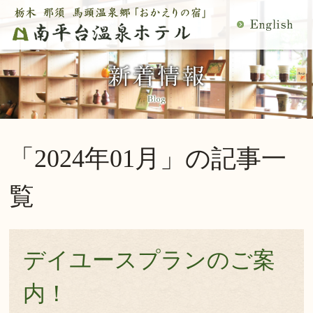
MENU
空室検索
閉
温泉
料理
じ
客室
館内施設
る
慶事・法事
日帰り温泉
宿泊プラン一覧
空室カレンダー
「2024年01月」の記事一
交通アクセス
観光案内
ご予約内容確認・変更
覧
当館の過ごし方
トップページ
公式サイトからのご予約は5％OFF
デイユースプランのご案
宿泊プラン・ご予約
内！