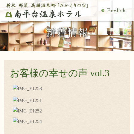
MENU
空室検索
閉
温泉
料理
じ
客室
館内施設
る
慶事・法事
日帰り温泉
宿泊プラン一覧
空室カレンダー
交通アクセス
観光案内
お客様の幸せの声 vol.3
ご予約内容確認・変更
当館の過ごし方
トップページ
公式サイトからのご予約は5％OFF
宿泊プラン・ご予約