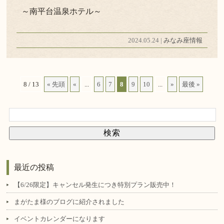
～南平台温泉ホテル～
2024.05.24 |
みなみ座情報
8 / 13
« 先頭
«
...
6
7
8
9
10
...
»
最後 »
最近の投稿
【6/26限定】キャンセル発生につき特別プラン販売中！
まがたま様のブログに紹介されました
イベントカレンダーになります