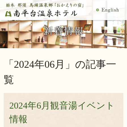
MENU
空室検索
閉
温泉
料理
じ
客室
館内施設
る
慶事・法事
日帰り温泉
宿泊プラン一覧
空室カレンダー
「2024年06月」の記事一
交通アクセス
観光案内
ご予約内容確認・変更
覧
当館の過ごし方
トップページ
公式サイトからのご予約は5％OFF
2024年6月観音湯イベント
宿泊プラン・ご予約
情報