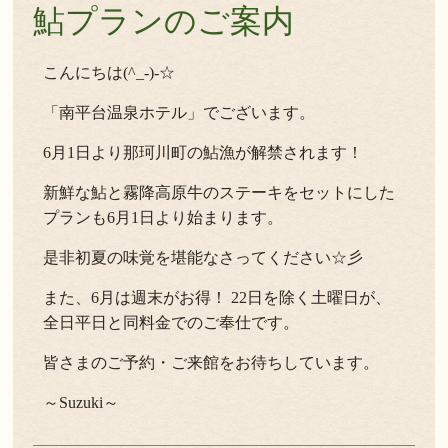
鮎プランのご案内
こんにちは(^_-)-☆
「南平台温泉ホテル」でございます。
6月1日より那珂川町の鮎漁が解禁されます！
新鮮な鮎と霧降高原牛のステーキをセットにした
プランも6月1日より始まります。
是非初夏の味覚を堪能なさってください☆彡
また、6月は週末がお得！ 22日を除く土曜日が、
全日平日と同料金でのご奉仕です。
皆さまのご予約・ご来館をお待ちしています。
～Suzuki～