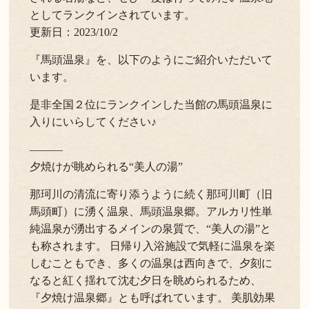
としてランクインされています。
更新日：2023/10/2
『馬頭温泉』を、以下のようにご紹介いただいて
います。
是非全国２位にランクインした当館の馬頭温泉に
入りにいらしてください♪
―――
夕焼けが眺められる“美人の湯”
那珂川の清流に寄り添うように続く那珂川町（旧
馬頭町）に湧く温泉、馬頭温泉郷。アルカリ性単
純温泉が湧出するメインの泉質で、“美人の湯”と
も称されます。 日帰り入浴施設で気軽に温泉を楽
しむこともでき、多くの温泉は西向きで、夕刻に
なると紅く揺れて沈む夕日を眺められるため、
『夕焼け温泉郷』とも呼ばれています。 美肌効果