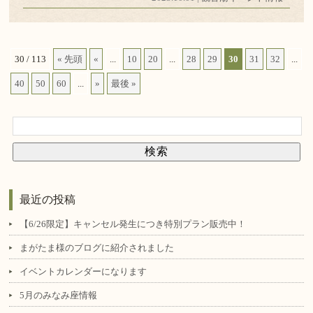
30 / 113
« 先頭
«
...
10
20
...
28
29
30
31
32
...
40
50
60
...
»
最後 »
最近の投稿
【6/26限定】キャンセル発生につき特別プラン販売中！
まがたま様のブログに紹介されました
イベントカレンダーになります
5月のみなみ座情報