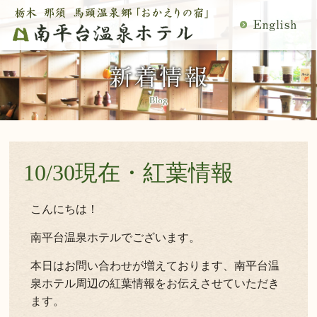
MENU
空室検索
閉
温泉
料理
じ
客室
館内施設
る
慶事・法事
日帰り温泉
宿泊プラン一覧
空室カレンダー
交通アクセス
観光案内
10/30現在・紅葉情報
ご予約内容確認・変更
当館の過ごし方
トップページ
こんにちは！
南平台温泉ホテルでございます。
公式サイトからのご予約は5％OFF
本日はお問い合わせが増えております、南平台温
泉ホテル周辺の紅葉情報をお伝えさせていただき
宿泊プラン・ご予約
ます。