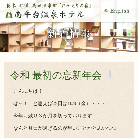
MENU
空室検索
閉
温泉
料理
じ
客室
館内施設
る
慶事・法事
日帰り温泉
宿泊プラン一覧
空室カレンダー
交通アクセス
観光案内
令和 最初の忘新年会
ご予約内容確認・変更
当館の過ごし方
トップページ
こんにちは！
はっ！ と思えば本日は10/4（金）・・・
公式サイトからのご予約は5％OFF
今年も残り３か月を切っております
宿泊プラン・ご予約
なんと月日が過ぎるのが早いことかと思いつつ