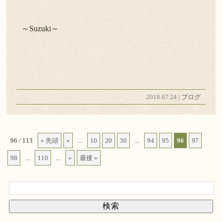
～Suzuki～
2018.07.24 |
ブログ
96 / 113
« 先頭
«
...
10
20
30
...
94
95
96
97
98
...
110
...
»
最後 »