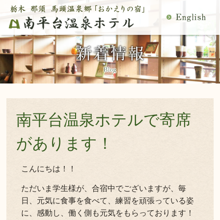
MENU
空室検索
閉
温泉
料理
じ
客室
館内施設
る
慶事・法事
日帰り温泉
宿泊プラン一覧
空室カレンダー
交通アクセス
観光案内
南平台温泉ホテルで寄席
ご予約内容確認・変更
当館の過ごし方
トップページ
があります！
公式サイトからのご予約は5％OFF
こんにちは！！
ただいま学生様が、合宿中でございますが、毎
宿泊プラン・ご予約
日、元気に食事を食べて、練習を頑張っている姿
に、感動し、働く側も元気をもらっております！