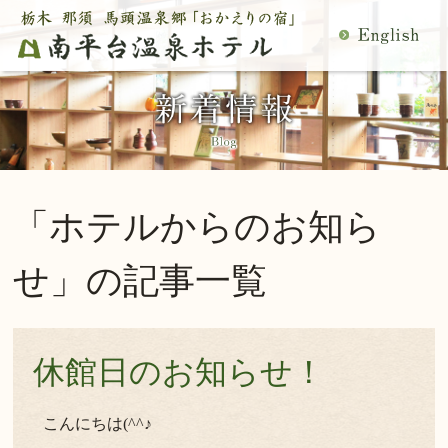
MENU
空室検索
閉
温泉
料理
じ
客室
館内施設
る
慶事・法事
日帰り温泉
宿泊プラン一覧
空室カレンダー
「ホテルからのお知ら
交通アクセス
観光案内
ご予約内容確認・変更
せ」の記事一覧
当館の過ごし方
トップページ
公式サイトからのご予約は5％OFF
休館日のお知らせ！
宿泊プラン・ご予約
こんにちは(^^♪