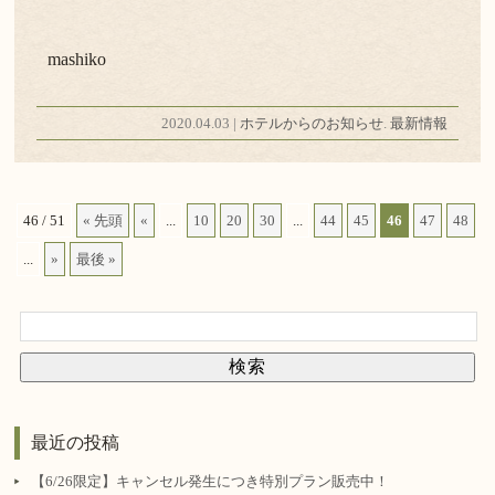
mashiko
2020.04.03 |
ホテルからのお知らせ
.
最新情報
46 / 51
« 先頭
«
...
10
20
30
...
44
45
46
47
48
...
»
最後 »
最近の投稿
【6/26限定】キャンセル発生につき特別プラン販売中！