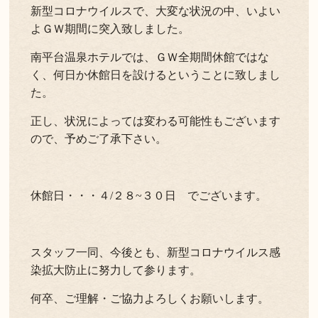
新型コロナウイルスで、大変な状況の中、いよい
よくある質問
お問い合わせ
よＧＷ期間に突入致しました。
南平台温泉ホテルでは、ＧＷ全期間休館ではな
新着情報
く、何日か休館日を設けるということに致しまし
た。
キャンセル/プライバシーポリシー
正し、状況によっては変わる可能性もございます
ので、予めご了承下さい。
LANGUAGE
English
休館日・・・４/２８~３０日 でございます。
スタッフ一同、今後とも、新型コロナウイルス感
染拡大防止に努力して参ります。
何卒、ご理解・ご協力よろしくお願いします。